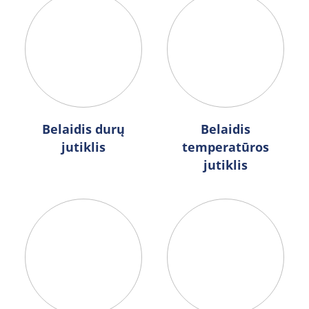
Belaidis durų
Belaidis
jutiklis
temperatūros
jutiklis