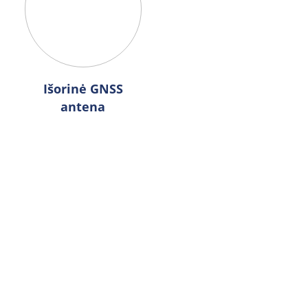
Išorinė GNSS
antena
Vardas
*