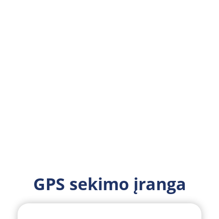
Gauti
pasiūlymą
Susisiekti
GPS sekimo įranga