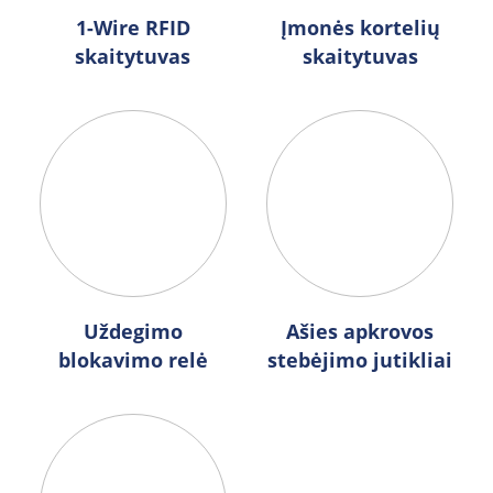
1-Wire RFID
Įmonės kortelių
skaitytuvas
skaitytuvas
Uždegimo
Ašies apkrovos
blokavimo relė
stebėjimo jutikliai